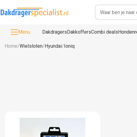
Menu
Dakdragers
Dakkoffers
Combi deals
Hondenr
Home
/
Wielsloten
/
Hyundai
/
Ioniq