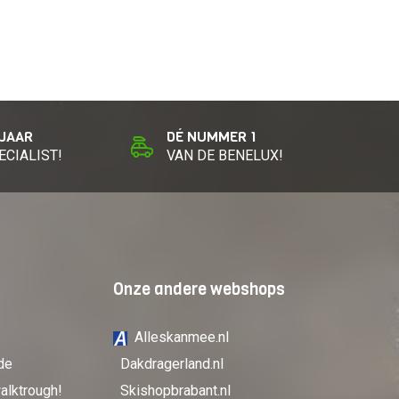
 JAAR
DÉ NUMMER 1
ECIALIST!
VAN DE BENELUX!
Onze andere webshops
Alleskanmee.nl
de
Dakdragerland.nl
alktrough!
Skishopbrabant.nl