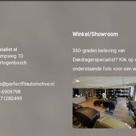
Winkel/Showroom
ialist.nl
360-graden beleving van
kampweg 10
Dakdragerspecialist? Klik op 
rtogenbosch
onderstaande foto voor een w
e@perfectfitautomotive.nl
-6909798
71280499