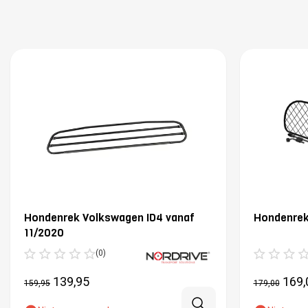
Hondenrek Volkswagen ID4 vanaf
Hondenrek
11/2020
(0)
139,95
169,
159,95
179,00