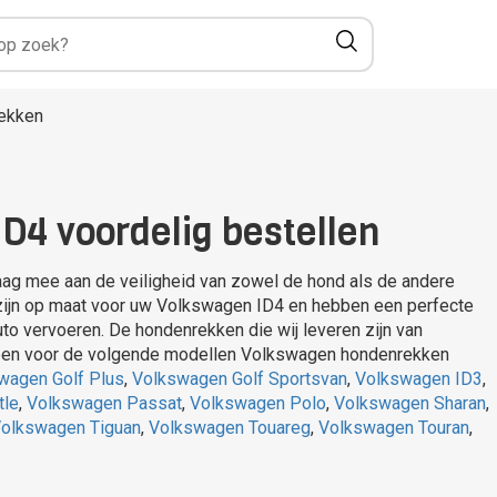
ekken
4 voordelig bestellen
raag mee aan de veiligheid van zowel de hond als de andere
 zijn op maat voor uw Volkswagen ID4 en hebben een perfecte
uto vervoeren. De hondenrekken die wij leveren zijn van
aliteit en zitten stevig vast in uw auto. Wij hebben voor de volgende modellen Volkswagen hondenrekken
wagen Golf Plus
,
Volkswagen Golf Sportsvan
,
Volkswagen ID3
,
tle
,
Volkswagen Passat
,
Volkswagen Polo
,
Volkswagen Sharan
,
olkswagen Tiguan
,
Volkswagen Touareg
,
Volkswagen Touran
,