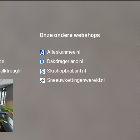
Onze andere webshops
Alleskanmee.nl
de
Dakdragerland.nl
alktrough!
Skishopbrabant.nl
Sneeuwkettingenwereld.nl