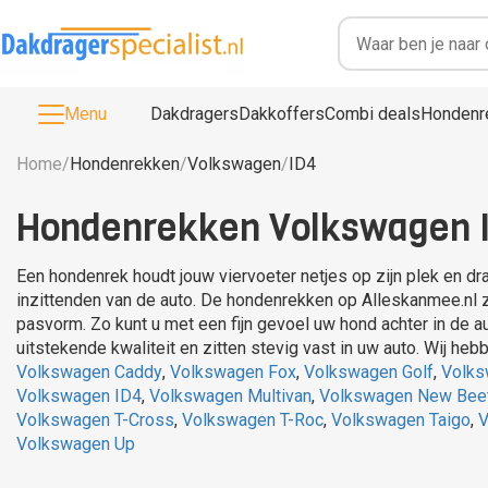
Menu
Dakdragers
Dakkoffers
Combi deals
Hondenr
Home
/
Hondenrekken
/
Volkswagen
/
ID4
Hondenrekken Volkswagen ID
Een hondenrek houdt jouw viervoeter netjes op zijn plek en d
inzittenden van de auto. De hondenrekken op Alleskanmee.nl
pasvorm. Zo kunt u met een fijn gevoel uw hond achter in de a
uitstekende kw
Volkswagen Caddy
,
Volkswagen Fox
,
Volkswagen Golf
,
Volks
Volkswagen ID4
,
Volkswagen Multivan
,
Volkswagen New Bee
Volkswagen T-Cross
,
Volkswagen T-Roc
,
Volkswagen Taigo
,
V
Volkswagen Up